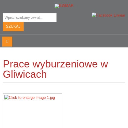
Szukaj...
SZUKAJ
Prace wyburzeniowe w
Gliwicach