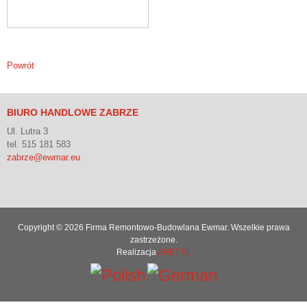
Powrót
BIURO HANDLOWE ZABRZE
Ul. Lutra 3
tel. 515 181 583
zabrze@ewmar.eu
Copyright © 2026 Firma Remontowo-Budowlana Ewmar. Wszelkie prawa
zastrzeżone.
Realizacja
ANET.PL