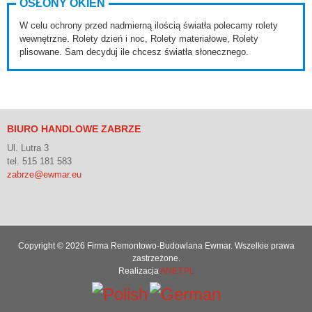
OSŁONY OKIEN
W celu ochrony przed nadmierną ilością światła polecamy rolety
wewnętrzne. Rolety dzień i noc, Rolety materiałowe, Rolety
plisowane. Sam decyduj ile chcesz światła słonecznego.
BIURO HANDLOWE ZABRZE
Ul. Lutra 3
tel. 515 181 583
zabrze@ewmar.eu
Copyright © 2026 Firma Remontowo-Budowlana Ewmar. Wszelkie prawa
zastrzeżone.
Realizacja
ANET.PL