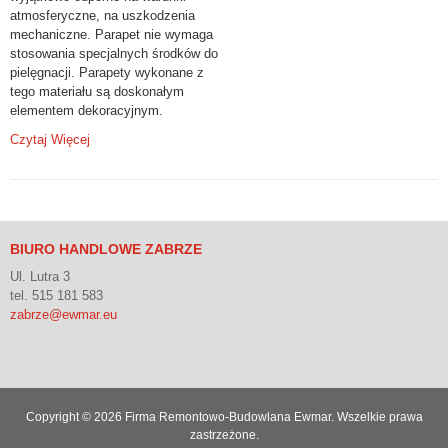
atmosferyczne, na uszkodzenia
mechaniczne. Parapet nie wymaga
stosowania specjalnych środków do
pielęgnacji. Parapety wykonane z
tego materiału są doskonałym
elementem dekoracyjnym.
Czytaj Więcej
BIURO HANDLOWE ZABRZE
Ul. Lutra 3
tel. 515 181 583
zabrze@ewmar.eu
Copyright © 2026 Firma Remontowo-Budowlana Ewmar. Wszelkie prawa
zastrzeżone.